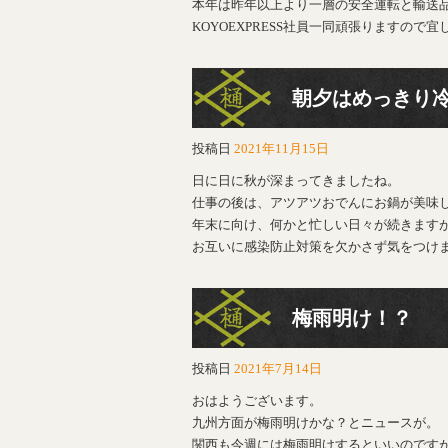
本年は昨年以上より一層の安全運転と輸送
KOYOEXPRESS社員一同頑張りますので
朝夕はめっきり
投稿日
2021年11月15日
日に日に秋が深まってきましたね。
仕事の後は、アツアツおでんにお鍋が美味
年末に向け、何かと忙しい日々が続きます
お互いに感染防止対策を欠かさず気をつけ
梅雨明け！？
投稿日
2021年7月14日
おはようございます。
九州方面が梅雨明けかな？とニュースが。
関西も今週には梅雨明けするといいのですが（´