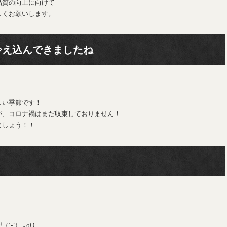
品質の向上に向けて
宜しくお願いします。
冷え込んできましたね
しい季節です！
が、コロナ禍はまだ収束しておりません！
ましょう！！
-`）.｡oO