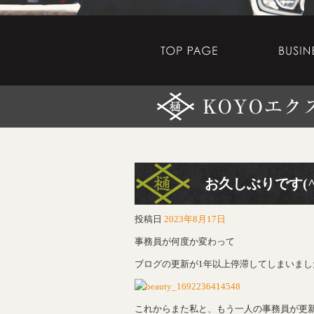
お久しぶりです(^.^
投稿日
2023年8月17日
事務員が何度か変わって
ブログの更新が1年以上停滞してしまいました(´
これからまた私と、もう一人の事務員が更