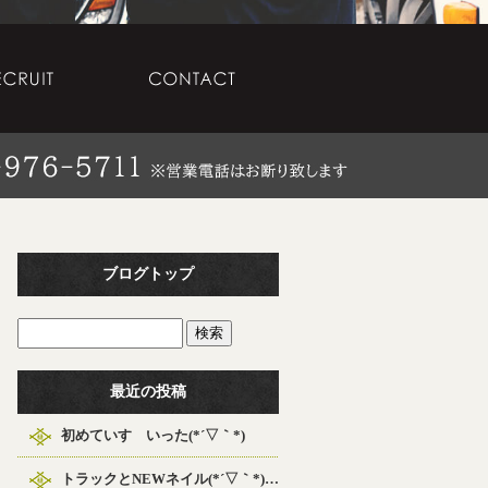
ブログトップ
最近の投稿
初めていすゞいった(*´▽｀*)
トラックとNEWネイル(*´▽｀*)（笑）