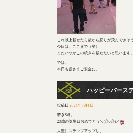
これ以上載せたら後から怒りが飛んできそ
今日は、ここまで（笑）
またいつかこの続きを載せたいと思います
では、
本日も皆さまご安全に。
ハッピーバース
投稿日
2021年7月1日
若きS君。
23歳の誕生日おめでとう＼(◎o◎)／
大型にステップアップし、