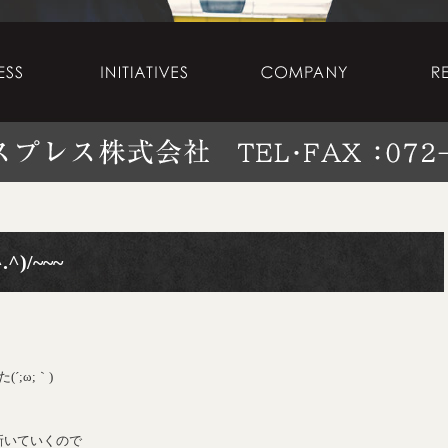
)/~~~
;ω;｀)
新いていくので