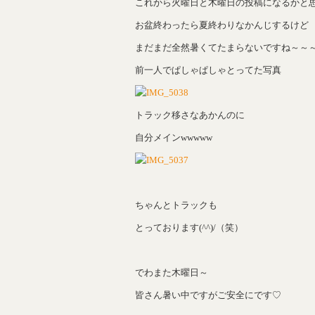
これから火曜日と木曜日の投稿になるかと思い
お盆終わったら夏終わりなかんじするけど
まだまだ全然暑くてたまらないですね～～～(´
前一人でぱしゃぱしゃとってた写真
トラック移さなあかんのに
自分メインwwwww
ちゃんとトラックも
とっております(^^)/（笑）
でわまた木曜日～
皆さん暑い中ですがご安全にです♡