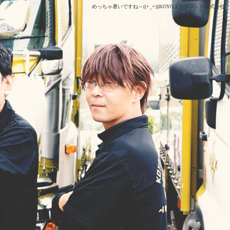
めっちゃ暑いですね～((+_+))|KOYOエクスプレス株式会社