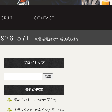
ブログトップ
最近の投稿
初めていすゞいった(*´▽｀*)
トラックとNEWネイル(*´▽｀*)（笑）