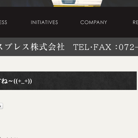
((+_+))