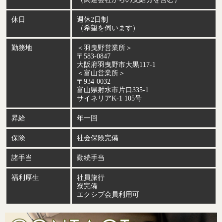
休日
週休2日制
（希望を伺います）
勤務地
＜羽曳野営業所＞
〒583-0847
大阪府羽曳野市大黒117-1
＜富山営業所＞
〒934-0032
富山県射水市片口335-1
サイネリアK-1 105号
昇給
年一回
保険
社会保険完備
諸手当
勤続手当
福利厚生
社員旅行
寮完備
エクシブ会員利用可