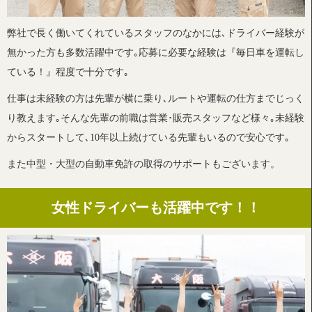
弊社で長く働いてくれているスタッフのなかには､ドライバー経験が
オフィシャルブログ
無かった方も多数活躍中です｡応募に必要な経験は『毎日車を運転し
ている！』程度で十分です｡
仕事は未経験の方は先輩が横に乗り､ルートや運転の仕方までじっく
り教えます｡そんな先輩の前職は営業･販売スタッフなど様々｡未経験
からスタートして､10年以上続けている先輩もいるので安心です｡
また中型・大型の自動車免許の取得のサポートもございます。
女性ドライバーも活躍中です！！