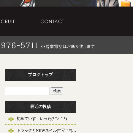
ブログトップ
最近の投稿
初めていすゞいった(*´▽｀*)
トラックとNEWネイル(*´▽｀*)（笑）